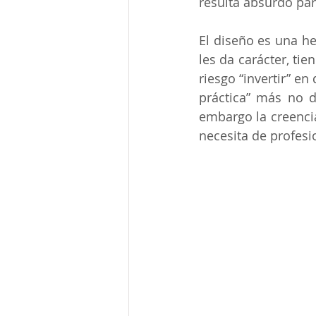
resulta absurdo par
El diseño es una he
les da carácter, tie
riesgo “invertir” e
práctica” más no de
embargo la creencia
necesita de profesi