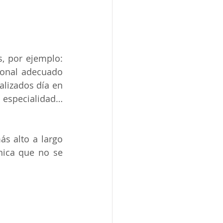
, por ejemplo: 
ional adecuado 
lizados día en 
especialidad… 
s alto a largo 
nica que no se 