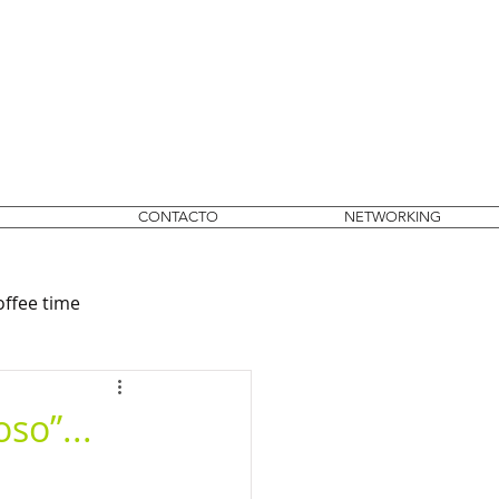
CONTACTO
NETWORKING
offee time
so”...