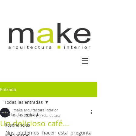
Entrada
Todas las entradas
make arquitectura interior
Todas las entradas
2 ene 2023
1 min de lectura
Un delicioso café…
Resonancias
Nos podemos hacer esta pregunta 
Interiorismo