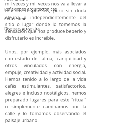
mil veces y mil veces nos va a llevar a 
Reflexiones arquitectónicas
muchas respuestas, pero sin duda 
alguna e independientemente del 
Coffee time
sitio o lugar donde lo tomemos la 
Diversos proyectos
sensación que nos produce beberlo y 
disfrutarlo es increíble.
Unos, por ejemplo, más asociados 
con estado de calma, tranquilidad y 
otros vinculados con energía, 
empuje, creatividad y actividad social. 
Hemos tenido a lo largo de la vida 
cafés estimulantes, satisfactorios, 
alegres e incluso nostálgicos, hemos 
preparado lugares para este “ritual” 
o simplemente caminamos por la 
calle y lo tomamos observando el 
paisaje urbano.