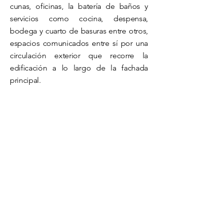
cunas, oficinas, la batería de baños y
servicios como cocina, despensa,
bodega y cuarto de basuras entre otros,
espacios comunicados entre sí por una
circulación exterior que recorre la
edificación a lo largo de la fachada
principal.
Se plantea un 2do nivel donde se
encuentra el salón comunal, lugar por el
cual
únicamente
se puede acceder a
través de un sendero que nos comunica
a un puente situado en la fachada
posterior contra la pendiente del
terreno, esta comunicación aérea se
realizó de tal manera puesto que no se
podía intervenir más el frente del lote ya
que traspasábamos sus linderos.