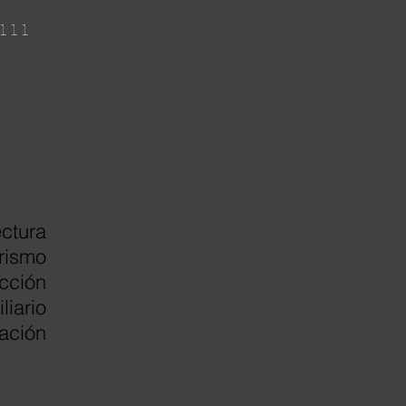
111
ectura
orismo
cción
liario
ación