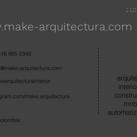
110
make-arquitectura.com
316 865 2349
@make-arquitectura.com
arquit
arquitecturainterior
interi
constru
agram.com/make.arquitectura
mobi
automatiz
Colombia