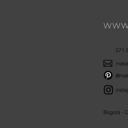
www.
571 
make
@make
inst
Bogotá - 