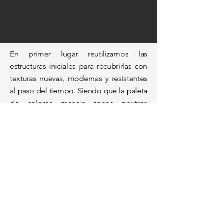
En primer lugar reutilizamos las
estructuras iniciales para recubrirlas con
texturas nuevas, modernas y resistentes
al paso del tiempo. Siendo que la paleta
de colores maneja tonos neutros
destacan en sus matices y acabados y
según la iluminación indirecta sus
diversos matices y tonos que la madera y
el concreto pueden ofrecer sirviendo a
su vez como fondo para la instalación de
vegetación decorativa creando un
ambiente fresco y de contrastes.
El mueble interior del counter de