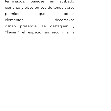
terminados, paredes en acabado
cemento y pisos en pvc de tonos claros
permiten que pocos
elementos
decorativos
ganen
presencia,
se destaquen y
"llenen" el espacio sin recurrir a la
saturación de objetos, concepto
aplicado a toda la vivienda donde las
texturas y materiales son parte de la
decoración.
Para la cocina se diseña una gran isla
que funciona como comedor auxiliar,
zona de preparación de alimentos y
almacenaje, el acabado en cemento
esmaltado en las paredes cubre la zona
de preparación lateral continuando con
el criterio de diseño establecido, la