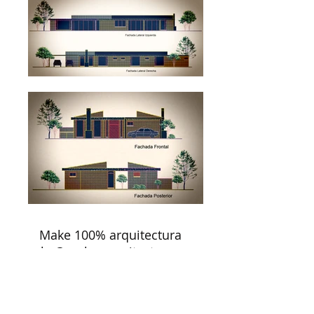
Make 100% arquitectura
make@make-arquitectura.com
Tel/Fax:
(571) 526 61 92
Oficina
Cra 11 # 148-31
Bogotá - Colombia