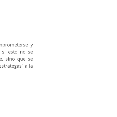
mprometerse y 
 si esto no se 
, sino que se 
trategas” a la 