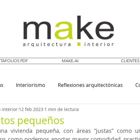
TAFOLIOS PDF
MAKE-AI
CLIENTES
as
Interiorismo
Reflexiones arquitectónicas
C
 interior
12 feb 2023
1 min de lectura
tos pequeños
na vivienda pequeña, con áreas “justas” como u
s como podemos aportar mayor comodidad, practicid