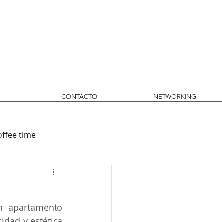
CONTACTO
NETWORKING
offee time
n apartamento 
ad y estética 